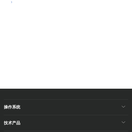
关于我们
资讯中心
了解拾贝云成长的每个步伐
聚焦拾贝云最新动态
让资产更安全、更经济、更智能
操作系统
技术产品