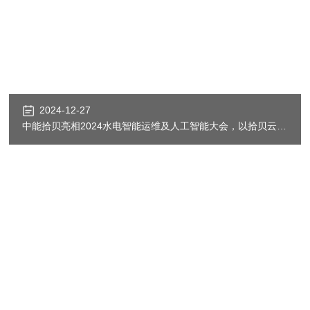
2024-12-27
中能拾贝亮相2024水电智能运维及人工智能大会，以拾贝云全栈产品助力“智能电厂”
更多精彩推荐
每一个精挑细选的推荐背后，都是拾贝云的点滴成长与积累
加入我们
一起携手探索工业互联网世界