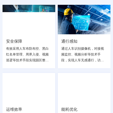
安全保障
通行感知
有效采用人车布防布控、黑白
通过人车识别摄像机，对接视
红名单管理、周界入侵、视频
频监控、视频分析等技术手
巡逻等技术手段实现园区整体
段，实现人车无感通行，访客
的安全运营
自动通行，人脸考勤、会议签
到等，提升园区高科技体验感
请选择您的行业
运维效率
能耗优化