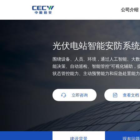
公司介绍
光伏电站智能安防系统
围绕设备、人员、环境，通过人工智能、大数
能决策、自动巡检、智能管控”可视化辅助，
状态管控能力、主动预警能力和应急处置能力
立即咨询
查看文档
建设背景
现有问题