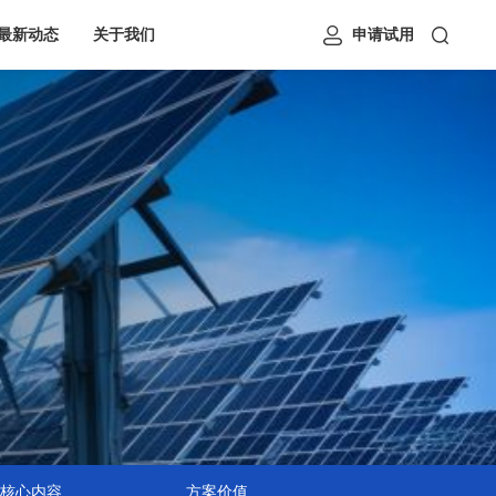
最新动态
关于我们
申请试用
核心内容
方案价值