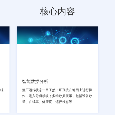
核心内容
智能数据分析
防综
整厂运行状态一目了然；可直接在地图上进行操
物
作，进入分项模块；多维数据展示，包括设备数
与业
量、在线率、健康度、运行状态等
位无
析