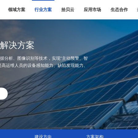
领域方案
行业方案
拾贝云
应用市场
生态合作
解决方案
据分析、图像识别等技术，实现“主动预警、智
提高运维人员的设备感知能力、缺陷发现能力、
建设方向
方案架构