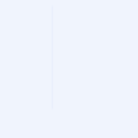
能力，态势感知智研判的自决策能力
脸识别无感通行，无忘带卡
测防假，安全、便捷、高效