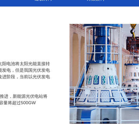
太阳电池将太阳光能直接转
能发电，但是我国光伏发电
改进阶段，当前以光伏发电
和推进，新能源光伏电站将
容量将超过500GW