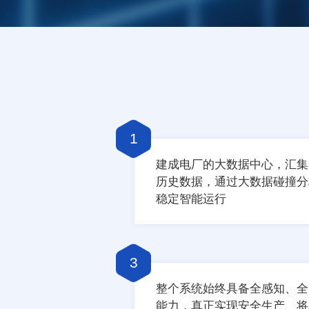
1
建成电厂的大数据中心，汇集
历史数据，通过大数据碰撞分
稳定智能运行
3
整个系统始终具备全感知、全
能力，真正实现安全生产、将