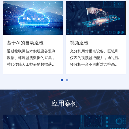
设备巡检机器人、巡检无人机
实技术，打造VR三维可视化基
的能力，尽量减少人工巡检的
础平台，支撑巡检虚拟现实
次数和频率，保障设备巡检的
化、设备设施可视化、运行维
24小时不间断运行
护可视化、安消防可视化等应
用
基于AI的自动巡检
视频巡检
通过物联网技术实现设备监测
充分利用对重点设备、区域和
数据、环境监测数据的采集，
仪表的视频监控能力，通过视
替代传统人工抄表的数据获取
频分析平台不间断对监控画面
方式，同时利用大数据分析技
进行分析，实现24小时不间断
术，通过设备和环境的数字特
的巡检
征，对设备的运行状态进行准
确判断
应用案例